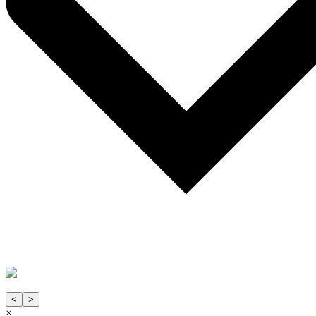
<
>
×