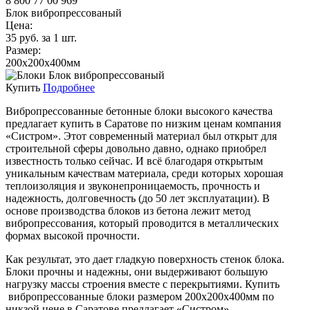
8 800 77 00 969
Блок вибропрессованый
Цена:
35 руб. за 1 шт.
Размер:
200x200x400мм
Купить
Подробнее
Вибропрессованные бетонные блоки высокого качества
предлагает купить в Саратове по низким ценам компания
«Систром». Этот современный материал был открыт для
строительной сферы довольно давно, однако приобрел
известность только сейчас. И всё благодаря открытым
уникальным качествам материала, среди которых хорошая
теплоизоляция и звуконепроницаемость, прочность и
надежность, долговечность (до 50 лет эксплуатации). В
основе производства блоков из бетона лежит метод
вибропрессования, который проводится в металлических
формах высокой прочности.
Как результат, это дает гладкую поверхность стенок блока.
Блоки прочны и надежны, они выдерживают большую
нагрузку массы строения вместе с перекрытиями. Купить
вибропрессованные блоки размером 200x200x400мм по
никзой цене в Саратове предлагает «Систром».